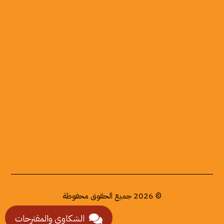
اليمن - صنعاء - شارع حدة
00967-1-416767
info@bazarafoundation.org
bazarafoundation@gmail.com
© 2026 جميع الحقوق محفوظة
الشكاوى والمقترحات